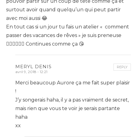
pouvoir partir sur un coup de tête comme ça et
surtout avoir quand quelqu’un qui peut partir
avec moi aussi 😂
En tout cas si un jour tu fais un atelier « comment
passer des vacances de rêves » je suis preneuse
🙋🏻‍♀️🙋🏻‍♀️ Continues comme ça 😘
MERYL DENIS
REPLY
avril 9, 2018 - 12:21
Merci beaucoup Aurore ça me fait super plaisir
!
J’y songerais haha, il y a pas vraiment de secret,
mais rien que vous te voir je serais partante
haha
xx